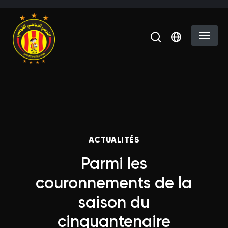
Aller au contenu principal
Select you
Fil d'Ariane
ACTUALITÉS
Parmi les
couronnements de la
saison du
cinquantenaire