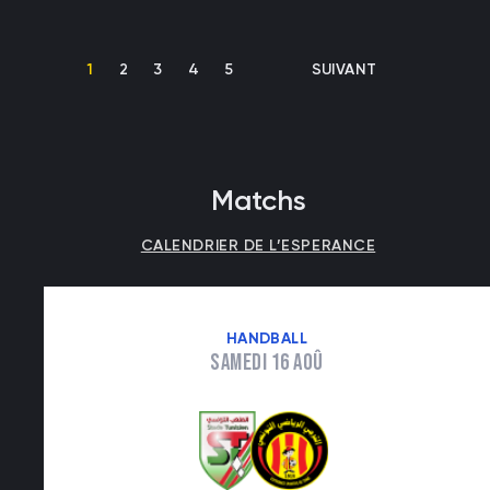
Pagination
PAGE COURANTE
PAGE
PAGE
PAGE
PAGE
PAGE SUIVANTE
1
2
3
4
5
SUIVANT
Matchs
CALENDRIER DE L’ESPERANCE
HANDBALL
Samedi 16 Aoû