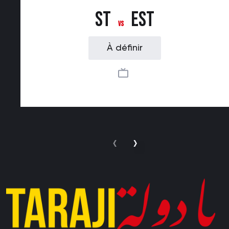
ST
EST
vs
À définir
‹
›