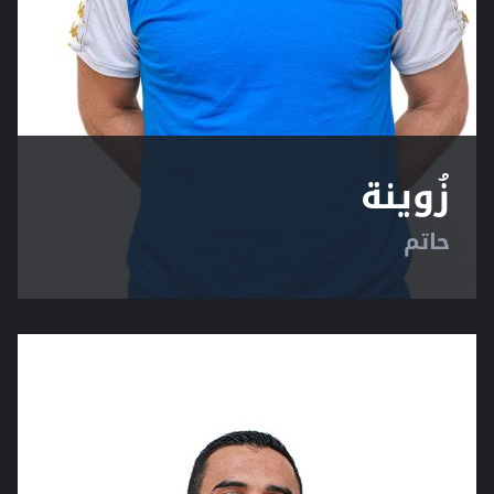
زُوينة
حاتم