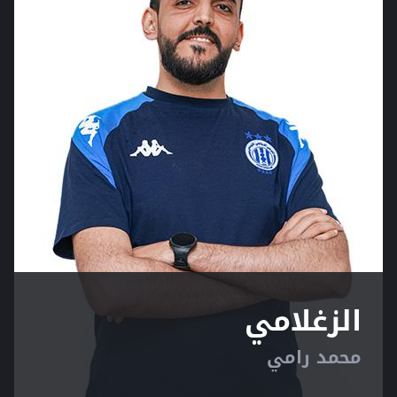
الزغلامي
محمد رامي