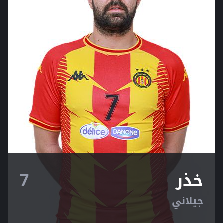
خذر
7
جيلاني