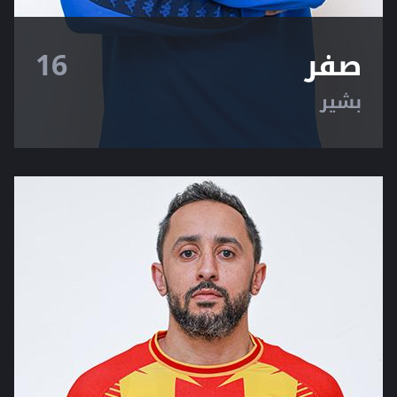
صفر
16
بشير