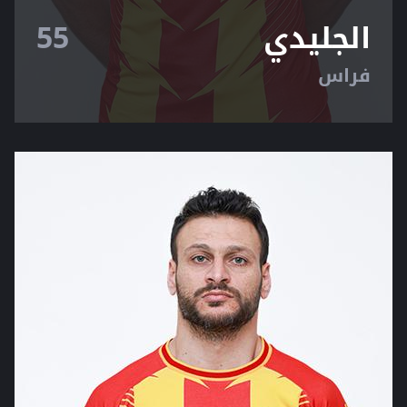
الجليدي
55
فراس