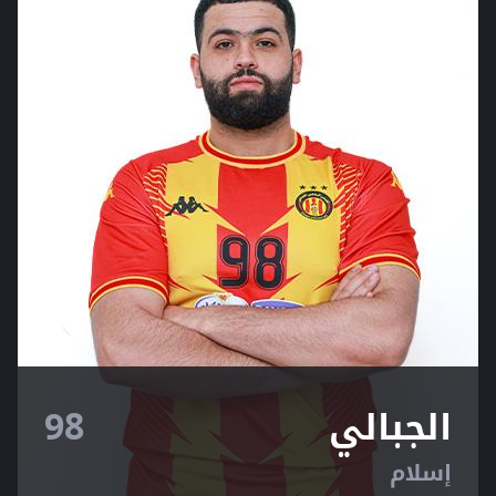
الجبالي
98
إسلام