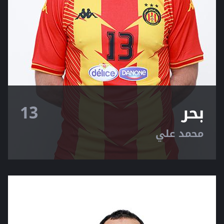
بحر
13
محمد علي