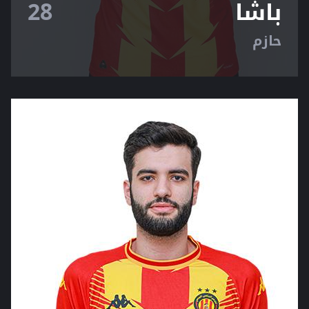
باشا
28
حازم