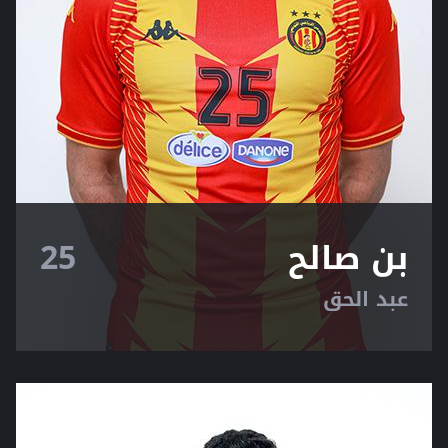
بن صالح
25
عبد الحق