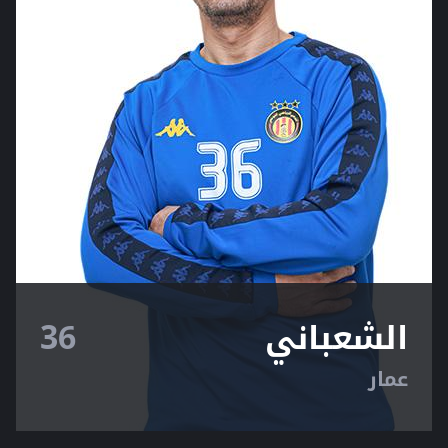
الشعباني
36
عمار