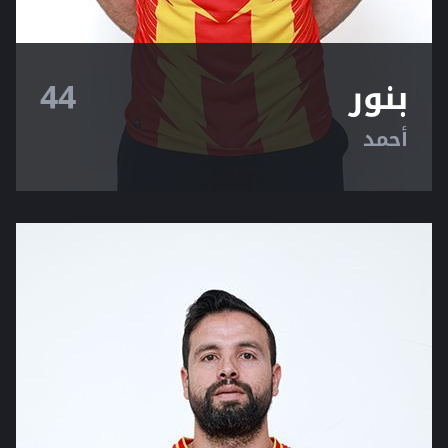
بنور
44
أحمد