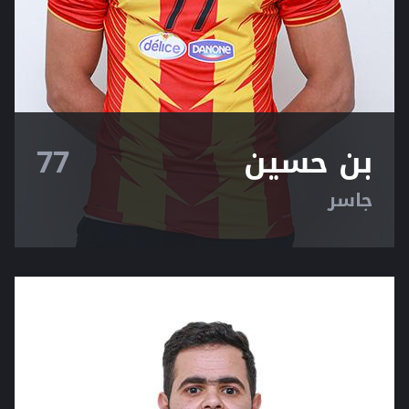
بن حسين
77
جاسر