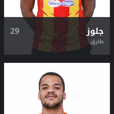
جلوز
29
طارق