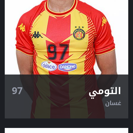
التومي
97
غسان