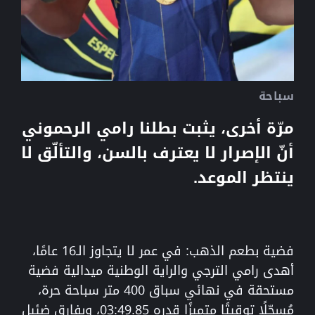
سباحة
مرّة أخرى، يثبت بطلنا رامي الرحموني
أنّ الإصرار لا يعترف بالسن، والتألّق لا
ينتظر الموعد.
فضية بطعم الذهب: في عمر لا يتجاوز الـ16 عامًا،
أهدى رامي الترجي والراية الوطنية ميدالية فضية
مستحقة في نهائي سباق 400 متر سباحة حرة،
مُسجّلًا توقيتًا متميزًا قدره 03:49.85، وبفارق ضئيل