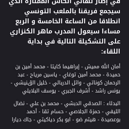
في إطار نهائي الكأس الممتازة الذي
سيجمع فريقنا بالملعب التونسي
انطلاقا من الساعة الخامسة و الربع
مساءا سيعول المدرب ماهر الكنزاري
على التشكيلة التالية في بداية
اللقاء:
أمان الله مميش - إبراهيما كايتا - محمد أمين بن
حميدة - محمد أمين توغاي - ياسين مرياح - عبد
الرحمان كوناتي - وائل الدربالي - خليل الڨنيشي -
يونس راشد - أشرف الجبري - يوسف البلايلي
البدلاء : الصدقي الدبشي - محمد بن علي - نضال
الليفي - حمزة الجلاصي - حسام تقا - أحمد
بوعصيدة - هيثم ضو - ابو بكر دياكيتي - جاك ديارا