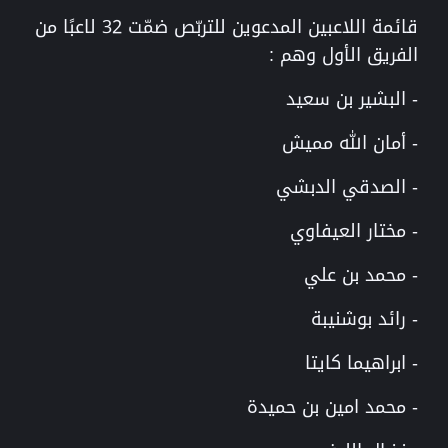
قائمة اللاعبين المدعوين للتربّص ضمّت 32 لاعبًا من
الفريق الأول وهم :
- البشير بن سعيد
- أمان الله مميش
- الصدقي الدبشي
- مختار العيفاوي
- محمد بن علي
- رائد بوشنيبة
- ابراهيما كايتا
- محمد امين بن حميدة