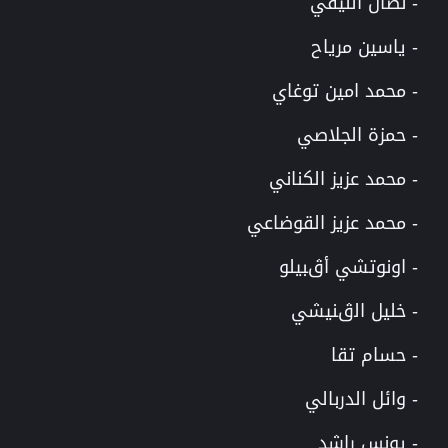
- نضال الليفي
- ياسين مرياح
- محمد امين توغاي
- حمزة الجلاصي
- محمد عزيز الكناني
- محمد عزيز القوضاعي
- اونوتشي أڨبيلو
- خليل الڨنيشي
- حسام تقا
- وائل الدربالي
- يونس راشد